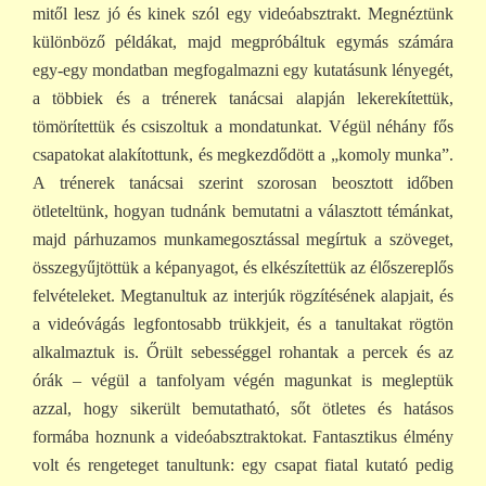
mitől lesz jó és kinek szól egy videóabsztrakt. Megnéztünk
különböző példákat, majd megpróbáltuk egymás számára
egy-egy mondatban megfogalmazni egy kutatásunk lényegét,
a többiek és a trénerek tanácsai alapján lekerekítettük,
tömörítettük és csiszoltuk a mondatunkat. Végül néhány fős
csapatokat alakítottunk, és megkezdődött a „komoly munka”.
A trénerek tanácsai szerint szorosan beosztott időben
ötleteltünk, hogyan tudnánk bemutatni a választott témánkat,
majd párhuzamos munkamegosztással megírtuk a szöveget,
összegyűjtöttük a képanyagot, és elkészítettük az élőszereplős
felvételeket. Megtanultuk az interjúk rögzítésének alapjait, és
a videóvágás legfontosabb trükkjeit, és a tanultakat rögtön
alkalmaztuk is. Őrült sebességgel rohantak a percek és az
órák – végül a tanfolyam végén magunkat is megleptük
azzal, hogy sikerült bemutatható, sőt ötletes és hatásos
formába hoznunk a videóabsztraktokat. Fantasztikus élmény
volt és rengeteget tanultunk: egy csapat fiatal kutató pedig