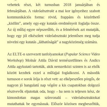
vehettek részt, két turnusban 2018 januárjában és
februárjában. A
videóabsztrakt
a mai kor igényeihez szabott
kommunikációs forma: rövid, frappáns és közérthető
„kisfilm”, amely egy-egy kutatás eredményeit foglalja össze.
Az új műfaj egyre népszerűbb, és a felmérések azt mutatják,
hogy egy jól elkészített videóabsztrakt jelentősen meg tudja
növelni egy kutatás „láthatóságát” a nagyközönség számára.
Az ELTE-n szervezett tanfolyamokat (
Popular Science Video
Workshop
) Molnár Attila Dávid természetfilmes és Andics
Attila agykutató tartották, akik nemzetközi szinten is az elsők
között kezdtek ezzel a műfajjal foglalkozni. A második
turnuson e sorok írója is részt vett: az elképesztően pörgős, de
nagyon jó hangulatú nap végére a kis csapatokban dolgozó
résztvevők eljutottak oda, hogy – ha nem is teljesen kész, de
kimondottan magas színvonalú – videóabsztraktokat
mutathattak be egymásnak. Először közösen megbeszéltük,