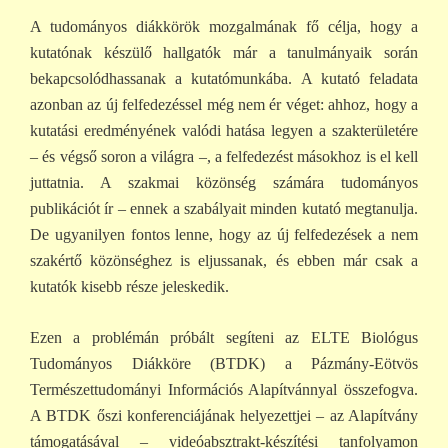
A tudományos diákkörök mozgalmának fő célja, hogy a
kutatónak készülő hallgatók már a tanulmányaik során
bekapcsolódhassanak a kutatómunkába. A kutató feladata
azonban az új felfedezéssel még nem ér véget: ahhoz, hogy a
kutatási eredményének valódi hatása legyen a szakterületére
– és végső soron a világra –, a felfedezést másokhoz is el kell
juttatnia. A szakmai közönség számára tudományos
publikációt ír – ennek a szabályait minden kutató megtanulja.
De ugyanilyen fontos lenne, hogy az új felfedezések a nem
szakértő közönséghez is eljussanak, és ebben már csak a
kutatók kisebb része jeleskedik.
Ezen a problémán próbált segíteni az ELTE Biológus
Tudományos Diákköre (BTDK) a Pázmány-Eötvös
Természettudományi Információs Alapítvánnyal összefogva.
A BTDK őszi konferenciájának helyezettjei – az Alapítvány
támogatásával – videóabsztrakt-készítési tanfolyamon