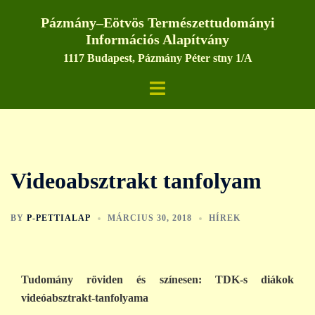
Skip
Pázmány–Eötvös Természettudományi
to
Információs Alapítvány
content
1117 Budapest, Pázmány Péter stny 1/A
Toggle
menu
Videoabsztrakt tanfolyam
BY
P-PETTIALAP
MÁRCIUS 30, 2018
HÍREK
Tudomány röviden és színesen: TDK-s diákok
videóabsztrakt-tanfolyama