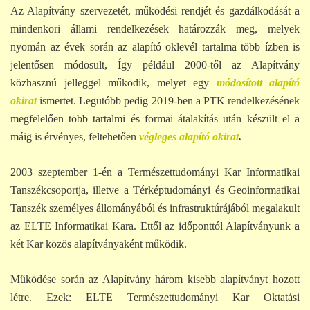
Az Alapítvány szervezetét, működési rendjét és gazdálkodását a
mindenkori állami rendelkezések határozzák meg, melyek
nyomán az évek során az alapító oklevél tartalma több ízben is
jelentősen módosult, Így például 2000-től az Alapítvány
közhasznú jelleggel működik, melyet egy
módosított alapító
okirat
ismertet. Legutóbb pedig 2019-ben a PTK rendelkezésének
megfelelően több tartalmi és formai átalakítás után készült el a
máig is érvényes, feltehetően
végleges alapító okirat
.
2003 szeptember 1-én a Természettudományi Kar Informatikai
Tanszékcsoportja, illetve a Térképtudományi és Geoinformatikai
Tanszék személyes állományából és infrastruktúrájából megalakult
az ELTE Informatikai Kara. Ettől az időponttól Alapítványunk a
két Kar közös alapítványaként működik.
Működése során az Alapítvány három kisebb alapítványt hozott
létre. Ezek: ELTE Természettudományi Kar Oktatási