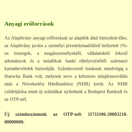
Anyagi erőforrások
Az Alapítvány anyagi erőforrásait az alapítók által biztosított tőke,
az Alapítvány javára a személyi jövedelemadókból befizetett 1%-
os összegek, a magánszemélyektől, vállalatoktól érkező
adományok és a tartalékok banki elhelyezéséből származó
kamatbevételek biztosítják. Számlavezető bankunk mindvégig a
Hanwha Bank volt, melynek neve a kétszeres tulajdonosváltás
után a Növekedési Hitelbankhoz (NHB) kerül. Az NHB
csődeljárása miatt új számlákat nyitottunk a Budapest Banknál és
az OTP-nél.
Új számlaszámunk az OTP-nél: 11711106-20003218-
00000000.