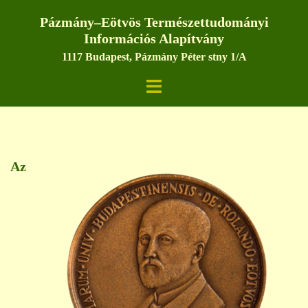
Skip
Pázmány–Eötvös Természettudományi
to
Információs Alapítvány
content
1117 Budapest, Pázmány Péter stny 1/A
Toggle
menu
Az