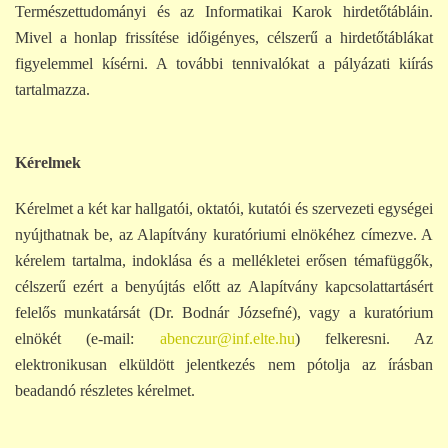
Természettudományi és az Informatikai Karok hirdetőtábláin.
Mivel a honlap frissítése időigényes, célszerű a hirdetőtáblákat
figyelemmel kísérni. A további tennivalókat a pályázati kiírás
tartalmazza.
Kérelmek
Kérelmet a két kar hallgatói, oktatói, kutatói és szervezeti egységei
nyújthatnak be, az Alapítvány kuratóriumi elnökéhez címezve. A
kérelem tartalma, indoklása és a mellékletei erősen témafüggők,
célszerű ezért a benyújtás előtt az Alapítvány kapcsolattartásért
felelős munkatársát (Dr. Bodnár Józsefné), vagy a kuratórium
elnökét (e-mail:
abenczur@inf.elte.hu
) felkeresni. Az
elektronikusan elküldött jelentkezés nem pótolja az írásban
beadandó részletes kérelmet.