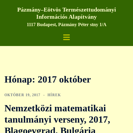
Skip
Pázmány–Eötvös Természettudományi
to
Információs Alapítvány
content
1117 Budapest, Pázmány Péter stny 1/A
Toggle
menu
Hónap:
2017 október
OKTÓBER 19, 2017
HÍREK
Nemzetközi matematikai
tanulmányi verseny, 2017,
Blagoevgrad, Bulgária