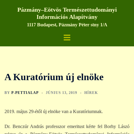
Skip
Pázmány–Eötvös Természettudományi
to
Információs Alapítvány
content
1117 Budapest, Pázmány Péter stny 1/A
Toggle
menu
A Kuratórium új elnöke
BY
P-PETTIALAP
JÚNIUS 13, 2019
HÍREK
2019. május 29-étől új elnöke van a Kuratóriumnak.
Dr. Benczúr András professzor emeritust kérte fel Borhy Lászó