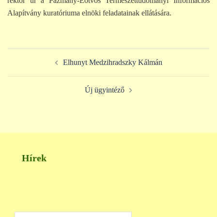
rektor úr a Pázmány-Eötvös Természettudományi Információs
Alapítvány kuratóriuma elnöki feladatainak ellátására.
Post
Elhunyt Medzihradszky Kálmán
navigation
Új ügyintéző
Hírek