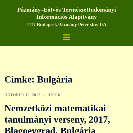
Skip
Pázmány–Eötvös Természettudományi
to
Információs Alapítvány
content
1117 Budapest, Pázmány Péter stny 1/A
Toggle
menu
Címke:
Bulgária
OKTÓBER 19, 2017
HÍREK
Nemzetközi matematikai
tanulmányi verseny, 2017,
Blagoevgrad, Bulgária